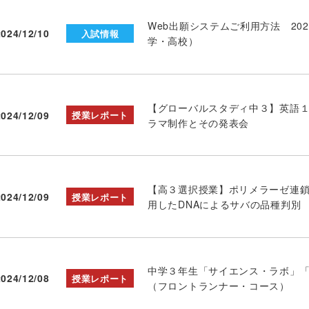
Web出願システムご利用方法 20
2024/12/10
入試情報
学・高校）
【グローバルスタディ中３】英語
2024/12/09
授業レポート
ラマ制作とその発表会
【高３選択授業】ポリメラーゼ連鎖反
2024/12/09
授業レポート
用したDNAによるサバの品種判別
中学３年生「サイエンス・ラボ」
2024/12/08
授業レポート
（フロントランナー・コース）