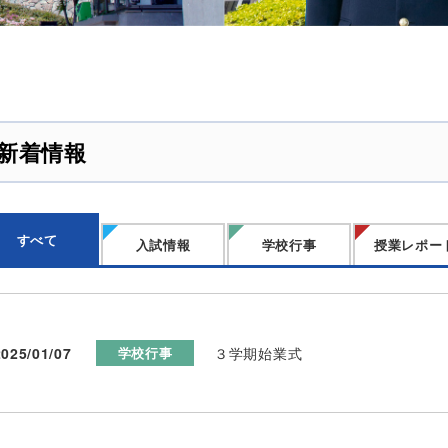
新着情報
すべて
入試情報
学校行事
授業レポー
2025/01/07
３学期始業式
学校行事