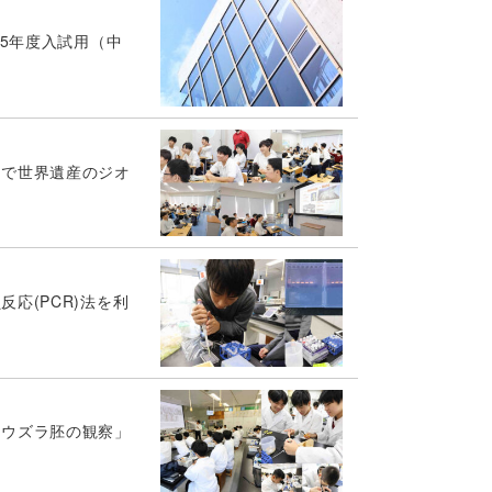
25年度入試用（中
１で世界遺産のジオ
応(PCR)法を利
「ウズラ胚の観察」