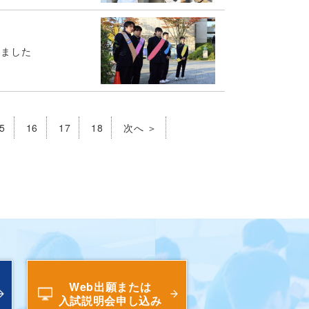
しました
5
16
17
18
次へ ＞
Web出願または
入試説明会申し込み